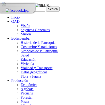
Inicio
GAD
Visión
objetivos Generales
Mision
Bolaspamba
Historia de la Parroquia
Costumbre Y tradiciones
Simbolos de la Parroquia
Salud
Educación
Vivienda
Vialidad y Transporte
Datos geográficos
Flora y Fauna
Producción
Económica
Agrícola
Pecuaria
Forestal
Pesca