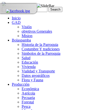
Inicio
GAD
Visión
objetivos Generales
Mision
Bolaspamba
Historia de la Parroquia
Costumbre Y tradiciones
Simbolos de la Parroquia
Salud
Educación
Vivienda
Vialidad y Transporte
Datos geográficos
Flora y Fauna
Producción
Económica
Agrícola
Pecuaria
Forestal
Pesca